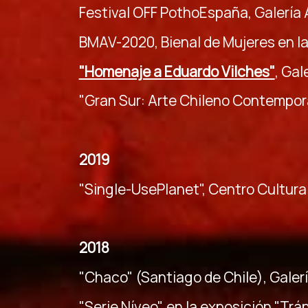
Festival OFF PothoEspaña, Galería 
BMAV-2020, Bienal de Mujeres en la
"Homenaje a Eduardo Vilches"
, Gal
"Gran Sur: Arte Chileno Contemporá
2019
"Single-UsePlanet", Centro Cultura
2018
"Chaco" (Santiago de Chile), Galer
"Serie Níveo", en la exposición "Tr