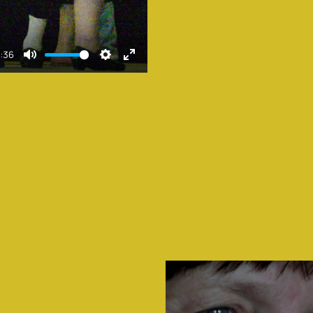
:36
Mute
Settings
Enter
fullscreen