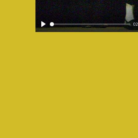
02
Play