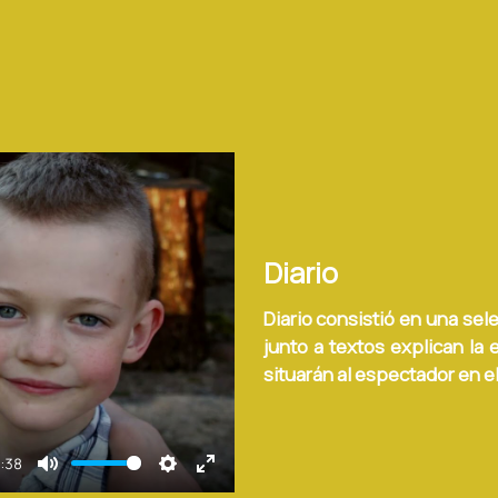
Diario
Diario consistió en una sel
junto a textos explican la 
situarán al espectador en e
:38
Mute
Settings
Enter