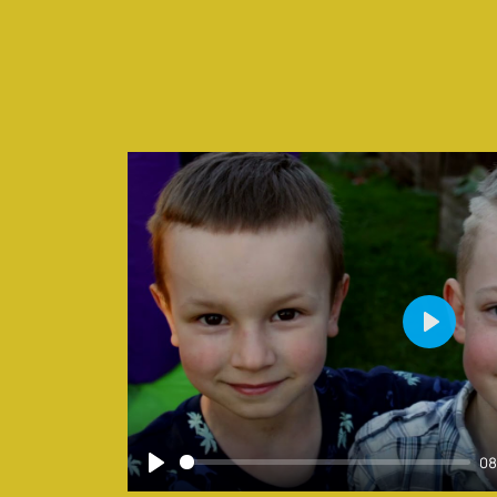
Play
08
Play