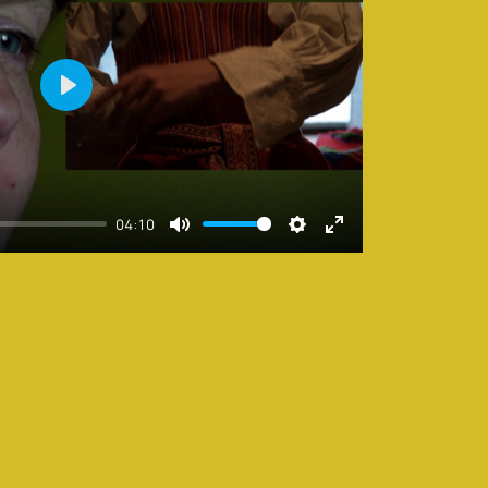
Play
04:10
Mute
Settings
Enter
fullscreen